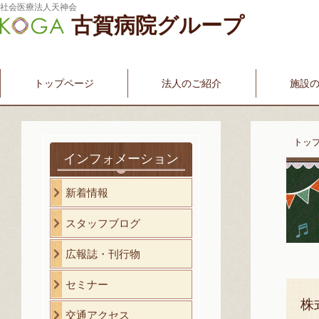
社会医療法人天神会
古賀病院グループ
新古賀みなみ病院
新古賀クリニック
産科・婦人科
介護・福祉サービス
古賀国際看護学院
トップページ
法人のご紹介
施設
トッ
インフォメーション
新着情報
スタッフブログ
広報誌・刊行物
セミナー
株
交通アクセス