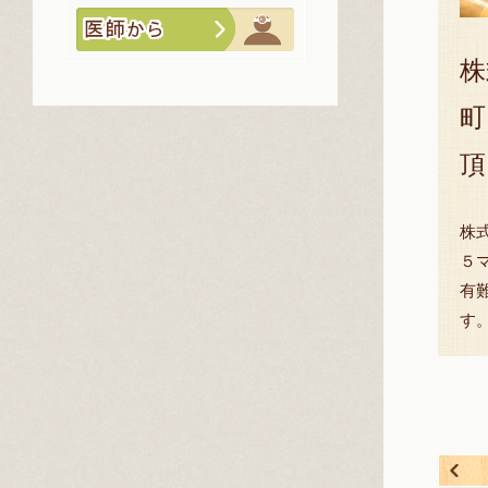
株
町
頂
株
５
有
す