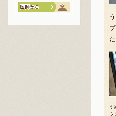
う
プ
た
う
る