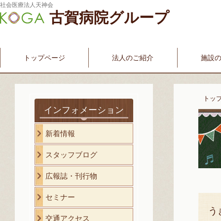
社会医療法人天神会
古賀病院グループ
新古賀みなみ病院
新古賀クリニック
産科・婦人科
介護・福祉サービス
古賀国際看護学院
トップページ
法人のご紹介
施設
トッ
インフォメーション
新着情報
スタッフブログ
広報誌・刊行物
セミナー
う
交通アクセス