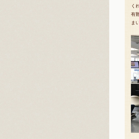
く
有
ま