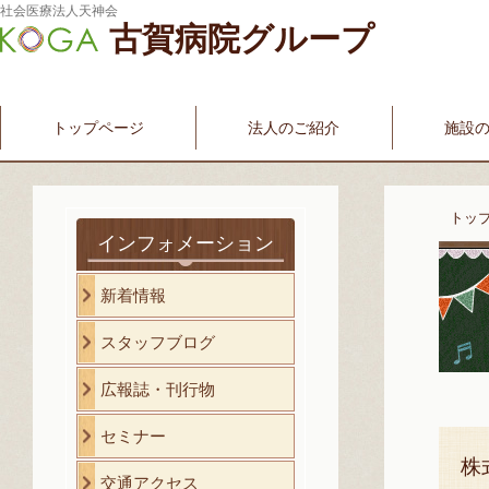
社会医療法人天神会
古賀病院グループ
新古賀みなみ病院
新古賀クリニック
産科・婦人科
介護・福祉サービス
古賀国際看護学院
トップページ
法人のご紹介
施設
トッ
インフォメーション
新着情報
スタッフブログ
広報誌・刊行物
セミナー
株
交通アクセス