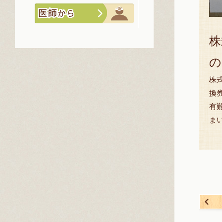
株
の
株
換
有
ま