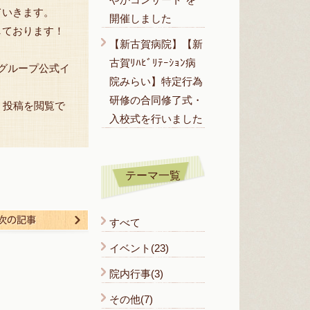
ていきます。
開催しました
しております！
【新古賀病院】【新
古賀ﾘﾊﾋﾞﾘﾃｰｼｮﾝ病
グループ公式イ
院みらい】特定行為
研修の合同修了式・
は、投稿を閲覧で
入校式を行いました
テーマ一覧
る
次の記事
すべて
イベント(23)
院内行事(3)
その他(7)