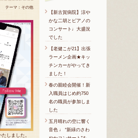
テーマ：
その他
【新古賀病院】涼や
かな二胡とピアノの
コンサート♩大盛況
でした
【老健こが21】出張
ラーメン企画★キッ
チンカーがやってき
ました！
春の親睦会開催！新
入職員はじめ約750
名の職員が参加しま
した
五月晴れの空に響く
音色 ♩ “新緑のさわ
いたしました。
やかコンサート”を