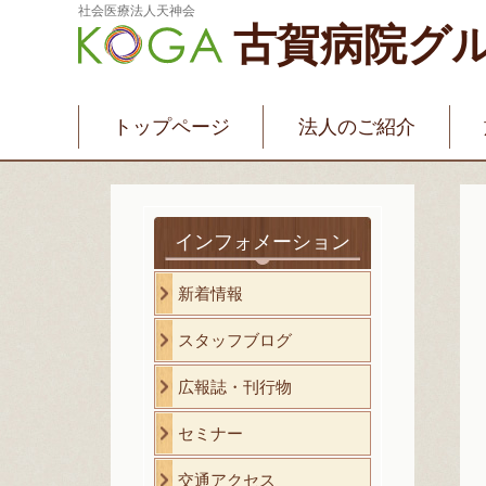
社会医療法人天神会
古賀病院グ
新古賀みなみ病院
新古賀クリニック
産
介護・福祉サービス
古賀国際看護学院
トップページ
法人のご紹介
インフォメーション
新着情報
スタッフブログ
広報誌・刊行物
セミナー
交通アクセス