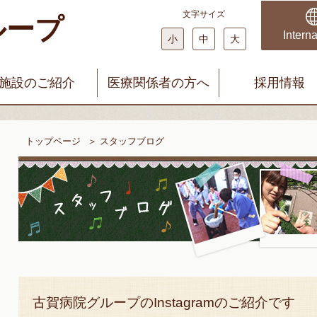
文字サイズ
ループ
科・婦人科 みやじまクリニック
まどかファミリークリニック
Interna
小
中
大
施設のご紹介
医療関係者の方へ
採用情報
トップページ
＞
スタッフブログ
古賀病院グループのInstagramのご紹介です