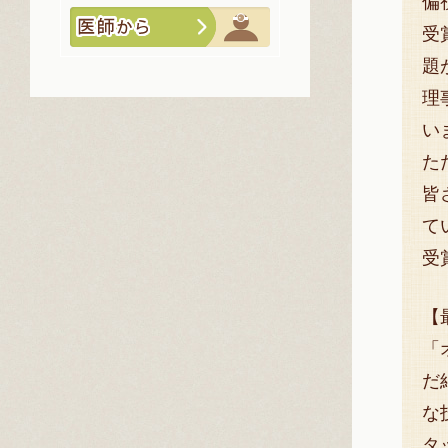
偏
受
題
理
い
た
皆
て
受
【
「
だ
な
タ