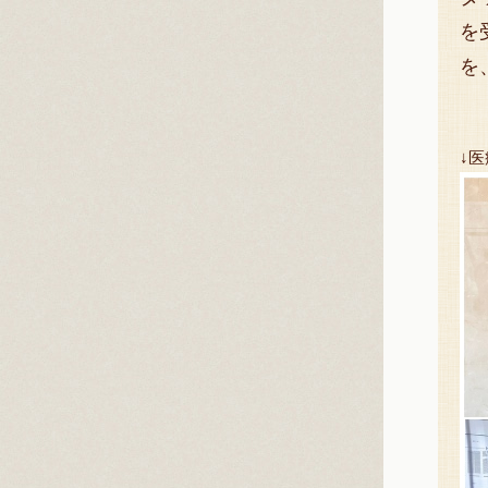
を
を
↓医