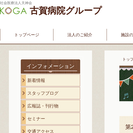
社会医療法人天神会
古賀病院グループ
新古賀みなみ病院
新古賀クリニック
産科・婦人科
介護・福祉サービス
古賀国際看護学院
トップページ
法人のご紹介
施設
トッ
インフォメーション
新着情報
スタッフブログ
広報誌・刊行物
セミナー
第
交通アクセス