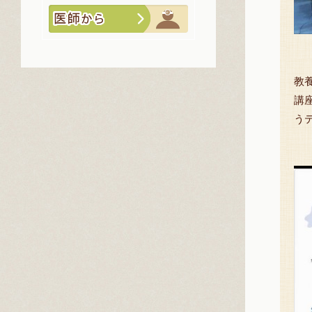
教
講
う