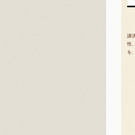
講
性
を