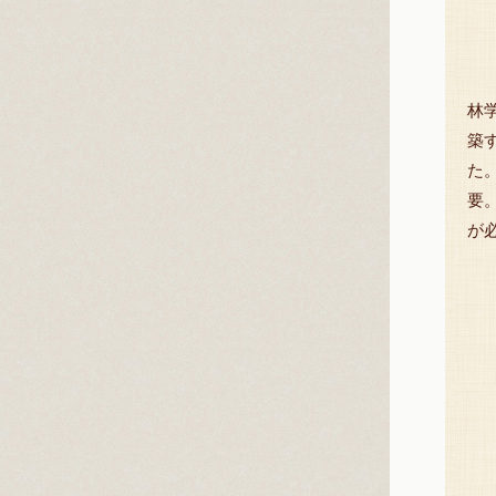
林
築
た
要
が