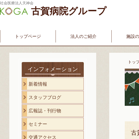
社会医療法人天神会
古賀病院グループ
新古賀みなみ病院
新古賀クリニック
産科・婦人科
介護・福祉サービス
古賀国際看護学院
トップページ
法人のご紹介
施設
トッ
インフォメーション
新着情報
スタッフブログ
広報誌・刊行物
セミナー
古
交通アクセス