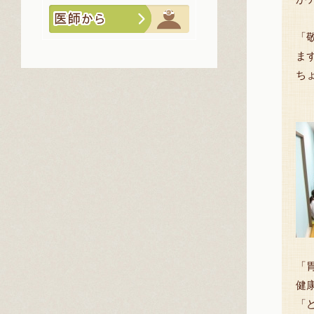
「
ま
ち
「
健
「