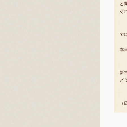
と
そ
で
本
新
ど
（