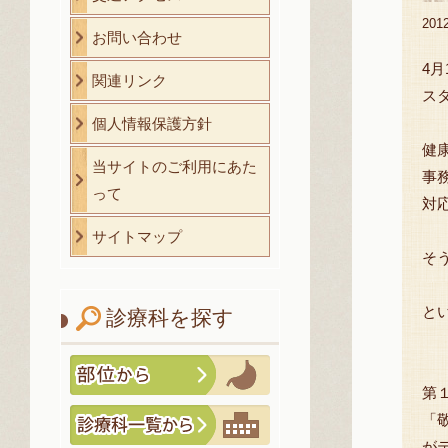
20
お問い合わせ
4
関連リンク
ス
個人情報保護方針
健
当サイトのご利用にあた
事
って
対
サイトマップ
そ
と
診療科を探す
第
「
が