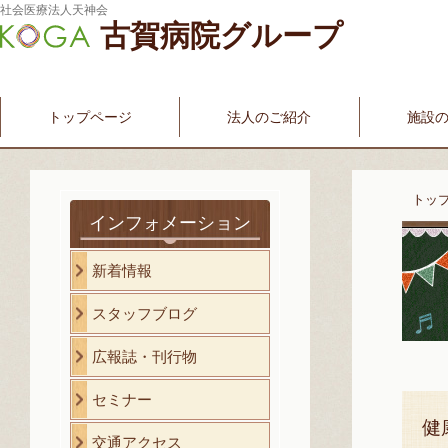
社会医療法人天神会
古賀病院グループ
新古賀みなみ病院
新古賀クリニック
産科・婦人科
介護・福祉サービス
古賀国際看護学院
トップページ
法人のご紹介
施設
トッ
インフォメーション
新着情報
スタッフブログ
広報誌・刊行物
セミナー
健
交通アクセス