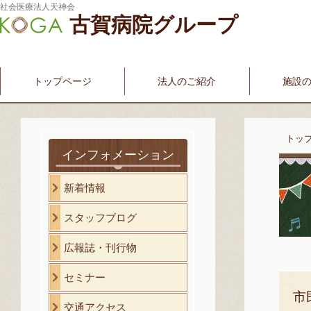
社会医療法人天神会
古賀病院グループ
新古賀みなみ病院
新古賀クリニック
産科・婦人科
介護・福祉サービス
古賀国際看護学院
トップページ
法人のご紹介
施設
トッ
インフォメーション
新着情報
スタッフブログ
広報誌・刊行物
セミナー
市
交通アクセス