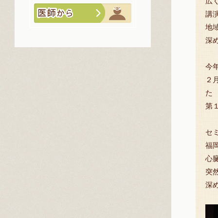
広
講
地
深
今
２
た
第
セ
福
心
突
深