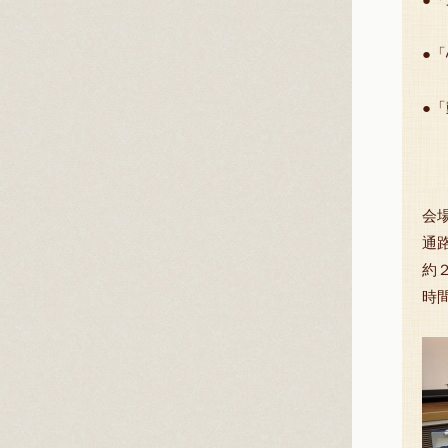
新
●
古
●
新
会
通
約
時