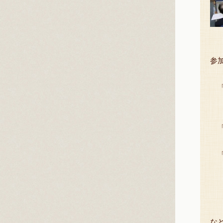
参
「
動
見
「
大
「
古
治
大
な