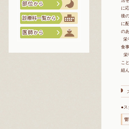
活
に
後
に
の
栄
食
栄
こ
組
●
ス
管