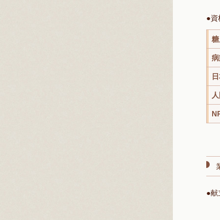
●
資
糖
病
日
人
N
●
献