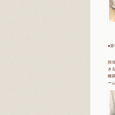
●
栄
担
き
糖
ー