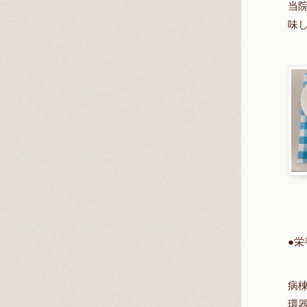
当
味
●
栄
病
環