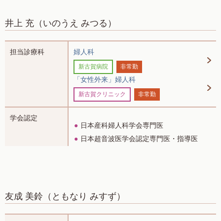
井上 充
（いのうえ みつる）
担当診療科
婦人科
新古賀病院
非常勤
「女性外来」婦人科
新古賀クリニック
非常勤
学会認定
日本産科婦人科学会専門医
日本超音波医学会認定専門医・指導医
友成 美鈴
（ともなり みすず）