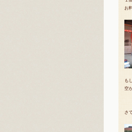
お
も
空
さ