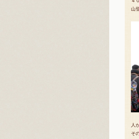
４
山
人
そ