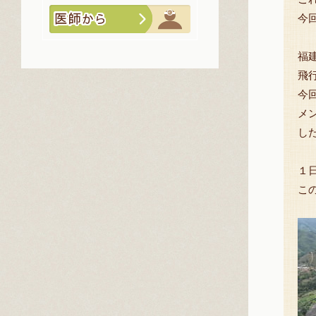
今
福
飛
今
メ
し
１
こ