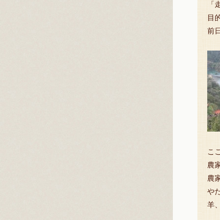
「
目
前
こ
農
農
や
羊