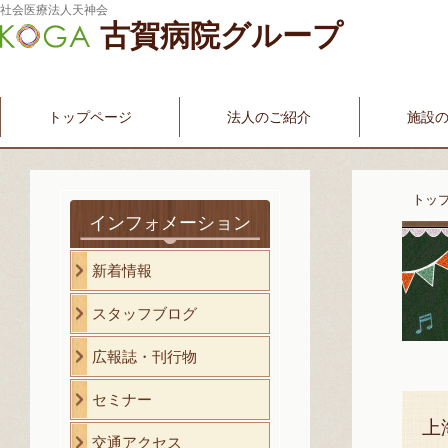
社会医療法人天神会
古賀病院グループ
新古賀みなみ病院
新古賀クリニック
産科・婦人科
介護・福祉サービス
古賀国際看護学院
トップページ
法人のご紹介
施設
トッ
インフォメーション
新着情報
スタッフブログ
広報誌・刊行物
セミナー
上
交通アクセス