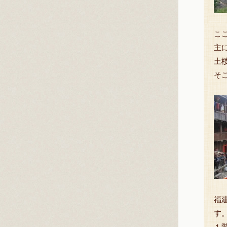
こ
主
土
そ
福
す
１