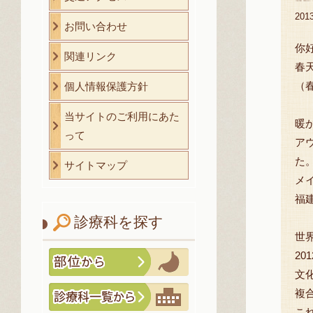
20
お問い合わせ
你
関連リンク
春
（
個人情報保護方針
当サイトのご利用にあた
暖
って
ア
た
サイトマップ
メ
福
診療科を探す
世
2
文
複
こ