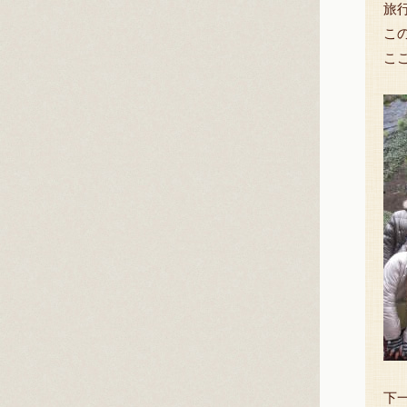
旅
こ
こ
下