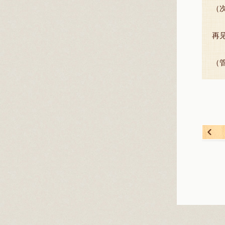
（
再
（