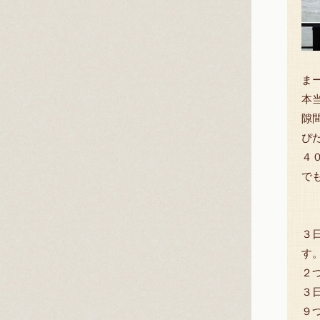
ま
本
隙
ぴ
４
で
３
す
２
３
９