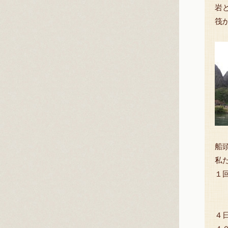
岩
筏
船
私
１
４