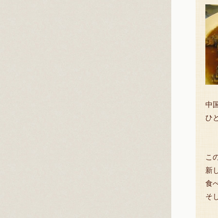
中
ひ
こ
新
食
そ