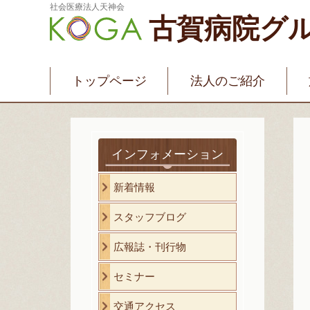
社会医療法人天神会
古賀病院グ
新古賀みなみ病院
新古賀クリニック
産
介護・福祉サービス
古賀国際看護学院
トップページ
法人のご紹介
インフォメーション
新着情報
スタッフブログ
広報誌・刊行物
セミナー
交通アクセス