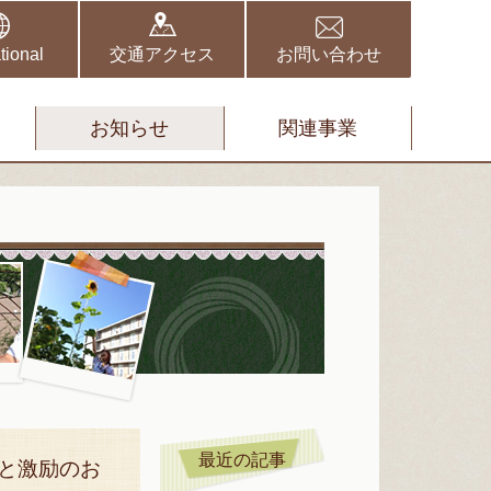
野伏間クリニック
矢取クリニック
tional
交通アクセス
お問い合わせ
お知らせ
関連事業
スタッフブ
最近の記事
と激励のお