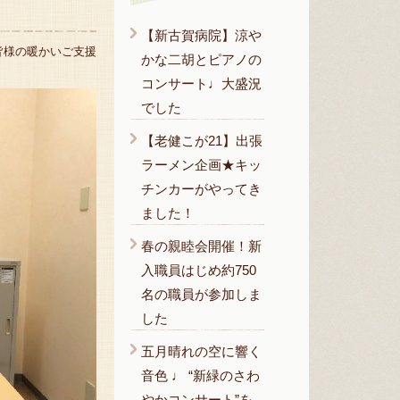
【新古賀病院】涼や
皆様の暖かいご支援
かな二胡とピアノの
コンサート♩大盛況
でした
【老健こが21】出張
ラーメン企画★キッ
チンカーがやってき
ました！
春の親睦会開催！新
入職員はじめ約750
名の職員が参加しま
した
五月晴れの空に響く
音色 ♩ “新緑のさわ
やかコンサート”を