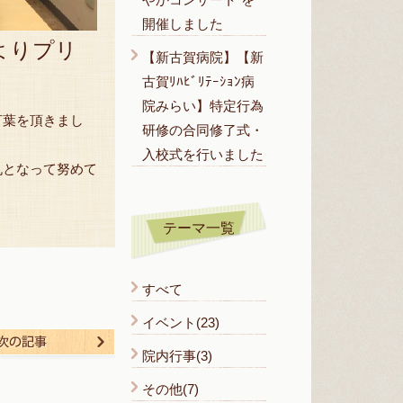
開催しました
よりプリ
【新古賀病院】【新
古賀ﾘﾊﾋﾞﾘﾃｰｼｮﾝ病
院みらい】特定行為
言葉を頂きまし
研修の合同修了式・
入校式を行いました
丸となって努めて
テーマ一覧
すべて
イベント(23)
る
次の記事
院内行事(3)
その他(7)