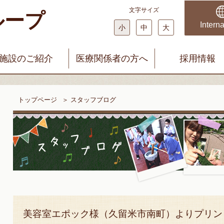
文字サイズ
ループ
科・婦人科 みやじまクリニック
まどかファミリークリニック
Interna
小
中
大
施設のご紹介
医療関係者の方へ
採用情報
トップページ
＞
スタッフブログ
美容室エポック様（久留米市南町）よりプリン