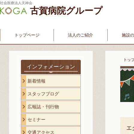
社会医療法人天神会
古賀病院グループ
新古賀みなみ病院
新古賀クリニック
産科・婦人科
介護・福祉サービス
古賀国際看護学院
トップページ
法人のご紹介
施設
トッ
インフォメーション
新着情報
スタッフブログ
広報誌・刊行物
セミナー
エ
交通アクセス