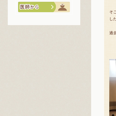
そ
し
過