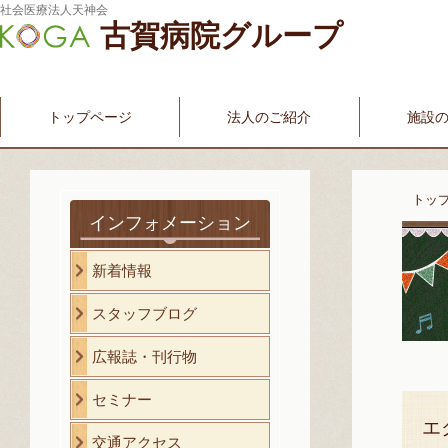
社会医療法人天神会
古賀病院グループ
新古賀みなみ病院
新古賀クリニック
産科・婦人科
介護・福祉サービス
古賀国際看護学院
トップページ
法人のご紹介
施設
トッ
インフォメーション
新着情報
スタッフブログ
広報誌・刊行物
セミナー
エ
交通アクセス