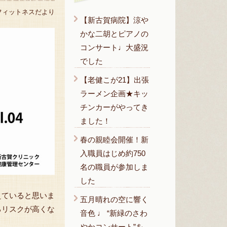
フィットネスだより
【新古賀病院】涼や
かな二胡とピアノの
コンサート♩大盛況
でした
【老健こが21】出張
ラーメン企画★キッ
チンカーがやってき
ました！
春の親睦会開催！新
入職員はじめ約750
名の職員が参加しま
した
えていると思いま
五月晴れの空に響く
るリスクが高くな
音色 ♩ “新緑のさわ
やかコンサート”を