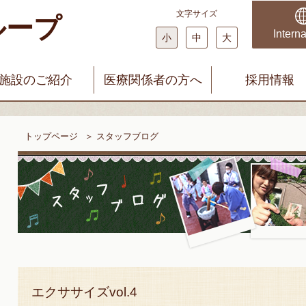
文字サイズ
ループ
科・婦人科 みやじまクリニック
まどかファミリークリニック
Interna
小
中
大
施設のご紹介
医療関係者の方へ
採用情報
トップページ
＞
スタッフブログ
エクササイズvol.4