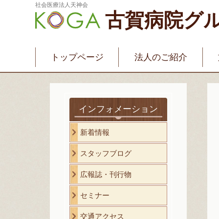
社会医療法人天神会
古賀病院グ
新古賀みなみ病院
新古賀クリニック
産
介護・福祉サービス
古賀国際看護学院
トップページ
法人のご紹介
インフォメーション
新着情報
スタッフブログ
広報誌・刊行物
セミナー
交通アクセス