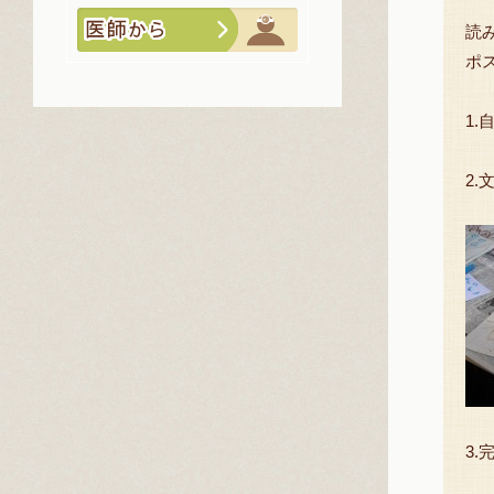
読
ポ
1
2
3.