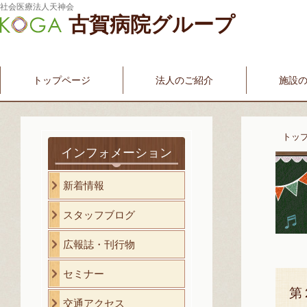
社会医療法人天神会
古賀病院グループ
新古賀みなみ病院
新古賀クリニック
産科・婦人科
介護・福祉サービス
古賀国際看護学院
トップページ
法人のご紹介
施設
トッ
インフォメーション
新着情報
スタッフブログ
広報誌・刊行物
セミナー
第
交通アクセス