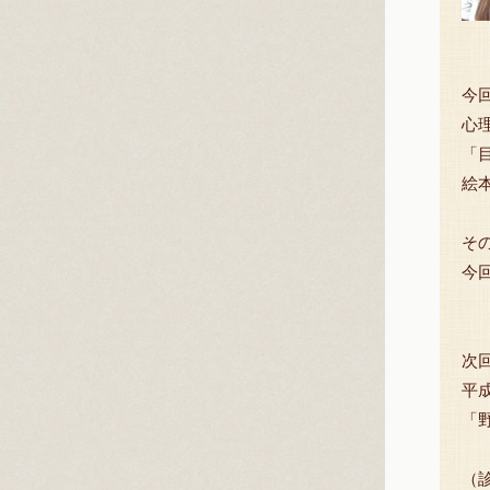
今
心
「
絵
そ
今
次
平
「
（