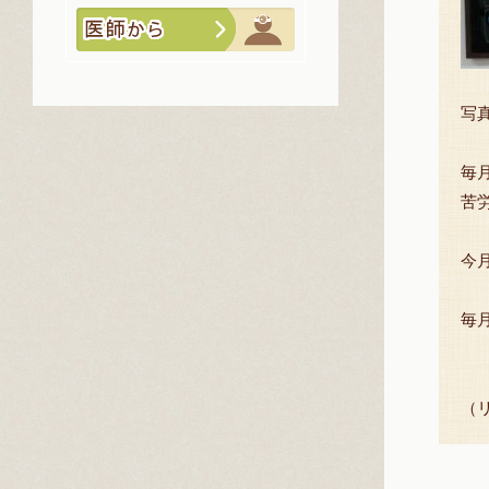
写
毎
苦労
今
毎
（