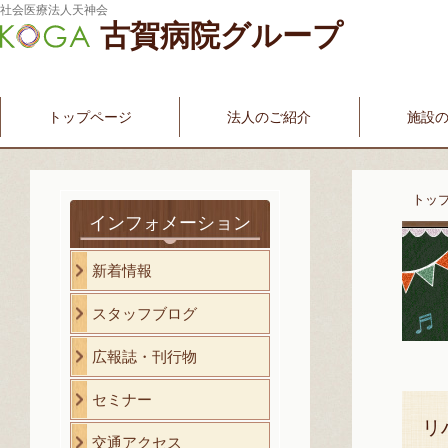
社会医療法人天神会
古賀病院グループ
新古賀みなみ病院
新古賀クリニック
産科・婦人科
介護・福祉サービス
古賀国際看護学院
トップページ
法人のご紹介
施設
トッ
インフォメーション
新着情報
スタッフブログ
広報誌・刊行物
セミナー
リ
交通アクセス