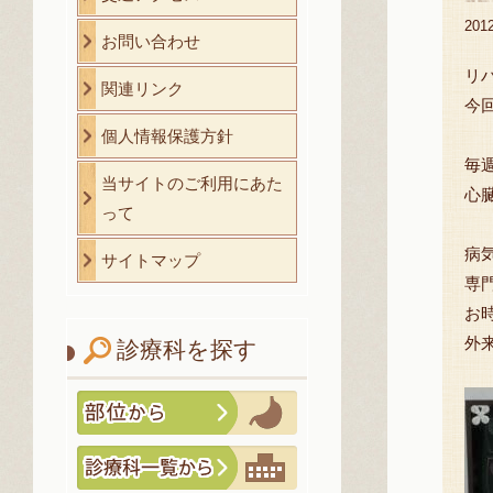
20
お問い合わせ
リハ
関連リンク
今
個人情報保護方針
毎
当サイトのご利用にあた
心
って
病
サイトマップ
専
お
外
診療科を探す