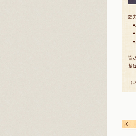
筋
●
●
●
皆
基
（