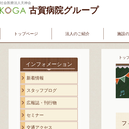
社会医療法人天神会
古賀病院グループ
新古賀みなみ病院
新古賀クリニック
産科・婦人科
介護・福祉サービス
古賀国際看護学院
トップページ
法人のご紹介
施設
トッ
インフォメーション
新着情報
スタッフブログ
広報誌・刊行物
セミナー
フ
交通アクセス