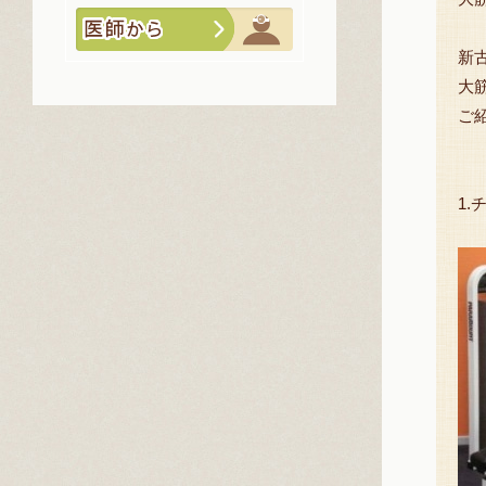
新
大
ご
1