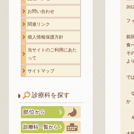
20
お問い合わせ
フ
関連リンク
前
個人情報保護方針
食
当サイトのご利用にあた
そ
って
よ
サイトマップ
で
Ｑ
診療科を探す
か
Ａ
大