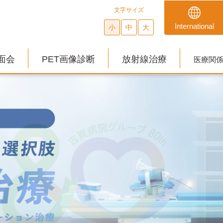
文字サイズ
International
小
中
大
面会
PET画像診断
放射線治療
医療関