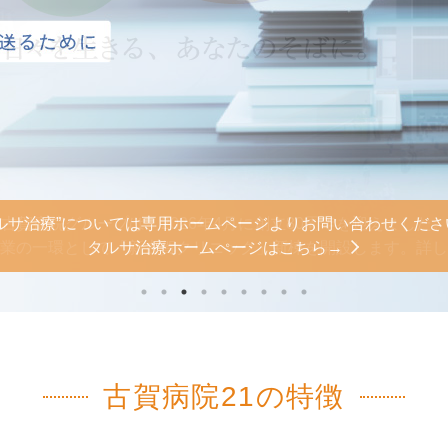
トを行い、「人々の豊かな生涯を支援する医療・介護」を常に
 新古賀病院・古賀病院21・新古賀クリニックの【●再診予約
ら20年以上、6万件を超える実績！核医学専門医によるPET画
ら20年以上、6万件を超える実績！核医学専門医によるPET画
タルサ治療”については専用ホームページよりお問い合わせくださ
タルサ治療”については専用ホームページよりお問い合わせくださ
タルサ治療”については専用ホームページよりお問い合わせくださ
古賀病院グループは、2026年4月に創立80周年を迎えました。
、化学療法、放射線治療、緩和ケアでがんに対する総合的なサポ
事業の一環として「新古賀クリニック」新棟を開設します。詳
PETがん健診について、詳しくはコチラから
PETがん健診について、詳しくはコチラから
タルサ治療ホームぺージはこちら→
タルサ治療ホームぺージはこちら→
タルサ治療ホームぺージはこちら→
手続きができます！詳しくこちら
思います。
古賀病院21の特徴