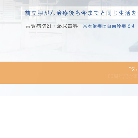
がんへの総合的なサポー
天神会の公式ラインから
開設か
開設か
”
”
”
PET検査、手術
80周年記念