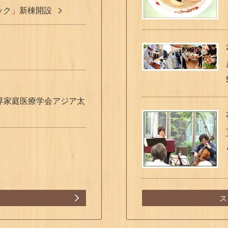
ニック」新棟開設
が世界家庭医療学会アジア太
ス