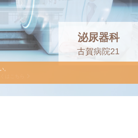
泌尿器科
古賀病院21
考える病院でありたいと
●予約変更●予約確認】の
像診断。
像診断。
い。
い。
い。
ートを行います。
しくはこちら