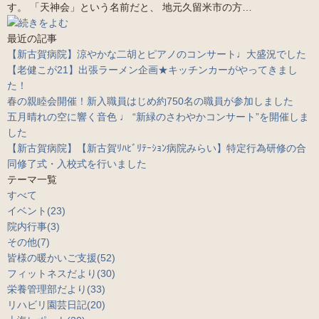
す。 「天神会」という名前だと、 地元久留米市の方…
最近の記事
【新古賀病院】涼やかな二胡とピアノのコンサート♩大盛況でした
【老健こが21】出張ラーメン企画★キッチンカーがやってきまし
た！
春の親睦会開催！新入職員はじめ約750名の職員が参加しました
五月晴れの空に響く音色 ♩ “新緑のさわやかコンサート”を開催しま
した
【新古賀病院】【新古賀ﾘﾊﾋﾞﾘﾃｰｼｮﾝ病院みらい】特定行為研修の合
同修了式・入校式を行いました
テーマ一覧
すべて
イベント(23)
院内行事(3)
その他(7)
皆様の暖かいご支援(52)
フィットネスだより(30)
栄養管理部だより(33)
リハビリ園芸日記(20)