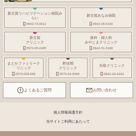
新古賀リハビリテーション病院み
新古賀みなみ病院
らい
0942-73-0011
0942-26-0100
新古賀
産科・婦人科
クリニック
みやじまクリニック
0570-05-2485
0942-51-3188
まどかファミリーク
野伏間
矢取クリニック
リニック
クリニック
0570-008-066
0570-04-0066
0942-43-4343
よくあるご質問
お問い合わせ
個人情報保護方針
当サイトご利用にあたって