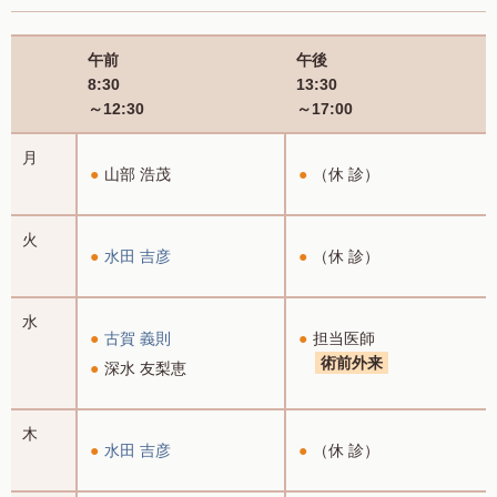
午前
午後
8:30
13:30
～12:30
～17:00
月
山部 浩茂
（休 診）
火
水田 吉彦
（休 診）
水
古賀 義則
担当医師
術前外来
深水 友梨恵
木
水田 吉彦
（休 診）