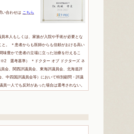
問い合わせは
こちら
議員本人もしくは、家族が入院や手術が必要とな
こと。 ＊患者からも医師からも信頼がおける高い
人間味豊かで患者の立場に立った治療を行えるこ
※2 選考基準） ＊ドクター オブ ドクターズ ネ
議員会、関西評議員会、東海評議員会、北海道評
会、中四国評議員会等）において特別顧問・評議
評議員一人でも反対があった場合は選考されない。