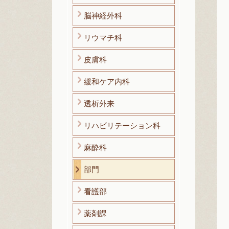
脳神経外科
リウマチ科
皮膚科
緩和ケア内科
透析外来
リハビリテーション科
麻酔科
部門
看護部
薬剤課