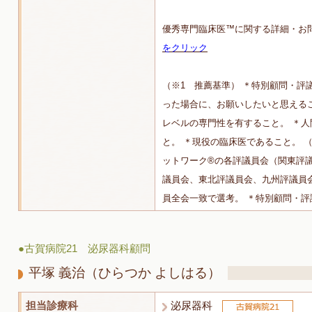
優秀専門臨床医™に関する詳細・お
をクリック
（※1 推薦基準） ＊特別顧問・評
った場合に、お願いしたいと思える
レベルの専門性を有すること。 ＊
と。 ＊現役の臨床医であること。 （
ットワーク®の各評議員会（関東評
議員会、東北評議員会、九州評議員
員全会一致で選考。 ＊特別顧問・
●古賀病院21 泌尿器科顧問
平塚 義治
（ひらつか よしはる）
担当診療科
泌尿器科