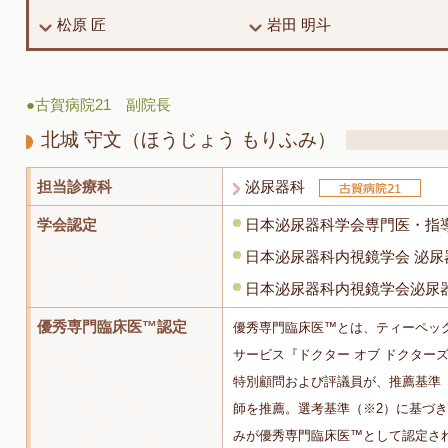
松原 匠
岩田 明斗
●古賀病院21 副院長
北城 守文
（ほうじょう もりふみ）
担当診療科
泌尿器科
学会認定
日本泌尿器科学会専門医・指
日本泌尿器科内視鏡学会 泌
日本泌尿器科内視鏡学会泌尿
優秀専門臨床医™認定
優秀専門臨床医™とは、ティーペッ
サービス『ドクター オブ ドクターズ
特別顧問および評議員が、推薦基準
師を推薦。選考基準（※2）に基づ
みが優秀専門臨床医™として認定さ