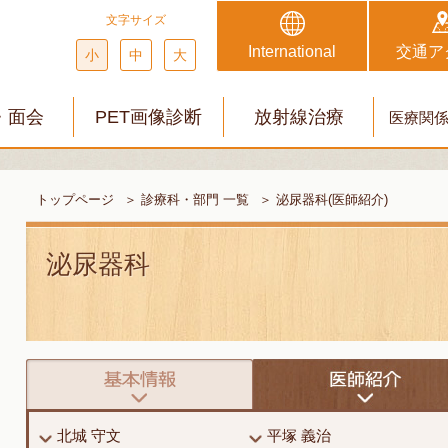
文字サイズ
International
交通ア
小
中
大
・面会
PET画像診断
放射線治療
医療関
トップページ
＞
診療科・部門 一覧
＞
泌尿器科(医師紹介)
泌尿器科
北城 守文
平塚 義治