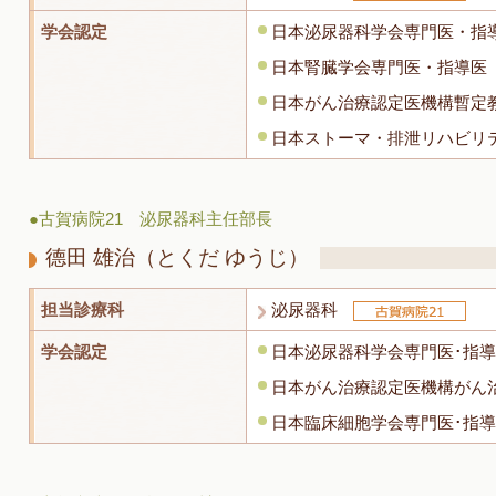
学会認定
日本泌尿器科学会専門医・指
日本腎臓学会専門医・指導医
日本がん治療認定医機構暫定
日本ストーマ・排泄リハビリ
●古賀病院21 泌尿器科主任部長
德田 雄治
（とくだ ゆうじ）
担当診療科
泌尿器科
学会認定
日本泌尿器科学会専門医･指
日本がん治療認定医機構がん
日本臨床細胞学会専門医･指