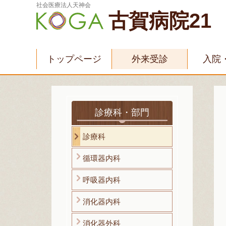
社会医療法人天神会
古賀病院21
トップページ
外来受診
入院
診療科・部門
診療科
循環器内科
呼吸器内科
消化器内科
消化器外科