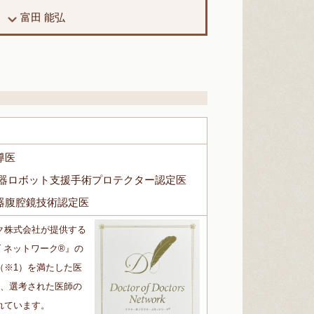
富田 能弘
導医
尿器ロボット支援手術プロテクター認定医
器腹腔鏡技術認定医
ク株式会社が提供する
 ネットワーク®』の
（※1）を満たした医
き、選考された医師の
れています。