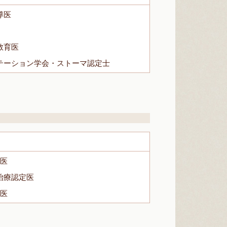
導医
教育医
テーション学会・ストーマ認定士
導医
治療認定医
導医