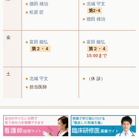
德田 雄治
北城 守文
第2･4
松原 匠
德田 雄治
金
富田 能弘
富田 能弘
第２・４
第２・４
15:00まで
土
北城 守文
（休 診）
担当医師