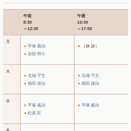
午前
午後
8:30
13:30
～12:30
～17:00
月
平塚 義治
（休 診）
岩田 明斗
火
北城 守文
北城 守文
德田 雄治
德田 雄治
水
平塚 義治
平塚 義治
松原 匠
木