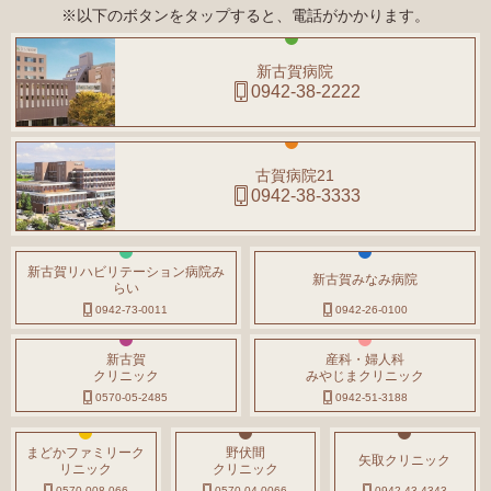
※以下のボタンをタップすると、電話がかかります。
新古賀病院
0942-38-2222
古賀病院21
0942-38-3333
新古賀リハビリテーション病院み
新古賀みなみ病院
らい
0942-73-0011
0942-26-0100
新古賀
産科・婦人科
クリニック
みやじまクリニック
0570-05-2485
0942-51-3188
まどかファミリーク
野伏間
矢取クリニック
リニック
クリニック
0570-008-066
0570-04-0066
0942-43-4343