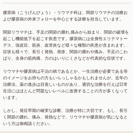
膠原病（こうげんびょう）・リウマチ科は、関節リウマチの治療お
よび膠原病の外来フォローを中心とする診療を担当しています。
関節リウマチは、手足の関節の腫れ,痛みから始まり、関節の破壊を
起こし機能低下を起こす疾患です。膠原病には全身性エリテマトー
デス、強皮症、筋炎、血管炎など様々な種類の疾患が含まれます。
症状も様々で、長引く発熱、発疹、関節の腫れや痛み、手足のこわ
ばり、全身の筋肉痛、力のはいりにくさなどが代表的な症状です。
リウマチや膠原病は不治の病であるとか、一生治療が必要である等
のイメージをお持ちの方もいらっしゃるかもしれませんが、近年の
治療法、薬の進歩は目覚しいものがあり、適切な治療を行えば日常
生活にはほとんど問題ないレベルに改善することの方が多くなって
います。
しかし、発症早期の確実な診断、治療が特に大切です。もし、長引
く関節の腫れ、痛み、発熱などで、リウマチや膠原病が気になると
いう方は御相談ください。