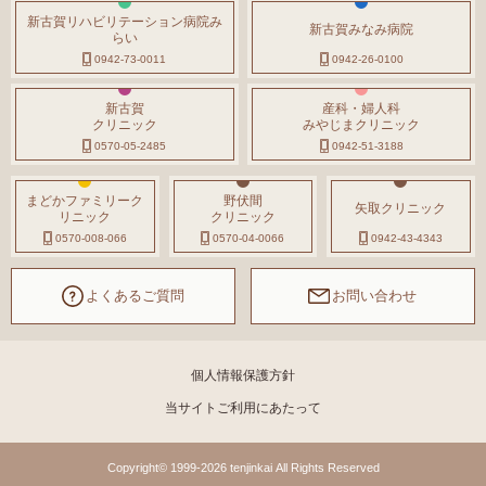
新古賀リハビリテーション病院み
新古賀みなみ病院
らい
0942-73-0011
0942-26-0100
新古賀
産科・婦人科
クリニック
みやじまクリニック
0570-05-2485
0942-51-3188
まどかファミリーク
野伏間
矢取クリニック
リニック
クリニック
0570-008-066
0570-04-0066
0942-43-4343
よくあるご質問
お問い合わせ
個人情報保護方針
当サイトご利用にあたって
Copyright© 1999-2026 tenjinkai All Rights Reserved