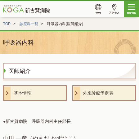
TOP
診療科一覧
呼吸器内科(医師紹介)
呼吸器内科
医師紹介
基本情報
外来診療予定表
●新古賀病院 呼吸器内科主任部長
山田 一彦
（やまだ かずひこ）