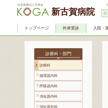
社会医療法人天神会
新古賀病院
小
トップページ
外来受診
入院・
診療科・部門
診療科
循環器内科
呼吸器内科
消化器内科
消化器外科