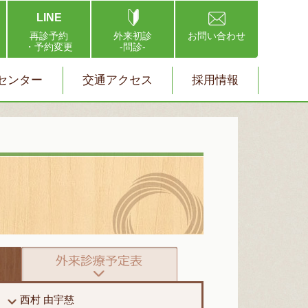
LINE
再診予約
外来初診
お問い合わせ
・予約変更
-問診-
センター
交通アクセス
採用情報
西村 由宇慈