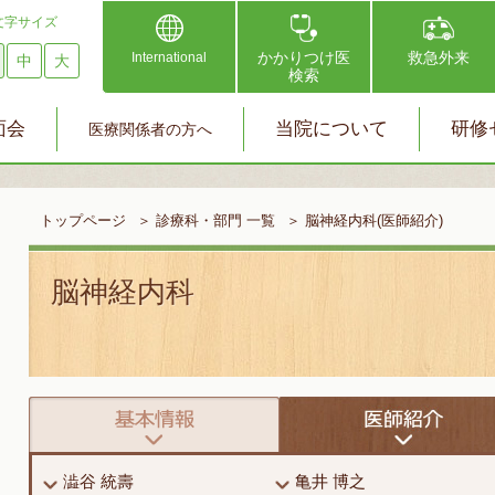
文字サイズ
かかりつけ医
救急外来
International
中
大
検索
面会
当院について
研修
医療関係者の方へ
トップページ
＞
診療科・部門 一覧
＞
脳神経内科(医師紹介)
脳神経内科
澁谷 統壽
亀井 博之