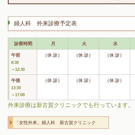
婦人科 外来診療予定表
診察時間
月
火
水
午前
（休 診）
（休 診）
（休 診）
8:30
～12:30
午後
（休 診）
（休 診）
（休 診）
13:30
～17:00
外来診療は新古賀クリニックでも行っています。
「女性外来」婦人科 新古賀クリニック