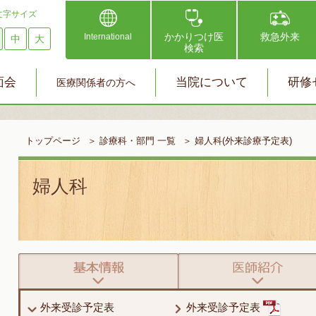
文字サイズ
かかりつけ医
救急外来
International
中
大
検索
面会
当院について
研修
医療関係者の方へ
トップページ
＞
診療科・部門 一覧
＞
婦人科(外来診療予定表)
婦人科
外来受診予定表
外来受診予定表