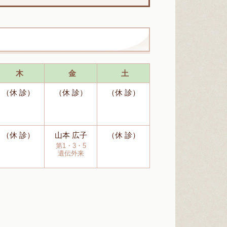
木
金
土
（休 診）
（休 診）
（休 診）
（休 診）
山本 広子
（休 診）
第1・3・5
遺伝外来