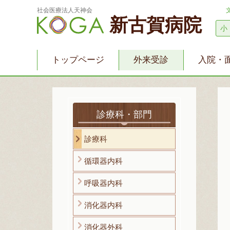
社会医療法人天神会
新古賀病院
小
トップページ
外来受診
入院・
診療科・部門
診療科
循環器内科
呼吸器内科
消化器内科
消化器外科