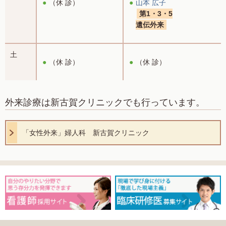
（休 診）
山本 広子
第1・3・5
遺伝外来
土
（休 診）
（休 診）
外来診療は新古賀クリニックでも行っています。
「女性外来」婦人科 新古賀クリニック