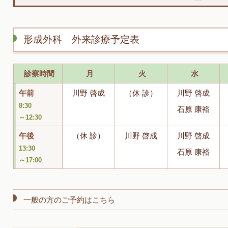
形成外科 外来診療予定表
診察時間
月
火
水
午前
川野 啓成
（休 診）
川野 啓成
8:30
石原 康裕
～12:30
午後
（休 診）
川野 啓成
川野 啓成
13:30
石原 康裕
～17:00
一般の方のご予約はこちら