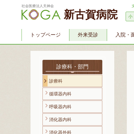
社会医療法人天神会
新古賀病院
小
トップページ
外来受診
入院・
診療科・部門
診療科
循環器内科
呼吸器内科
消化器内科
消化器外科