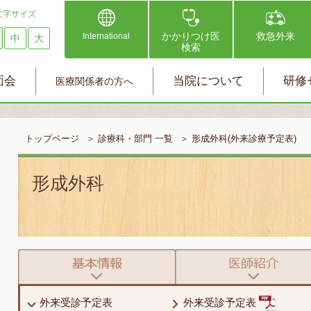
文字サイズ
かかりつけ医
救急外来
International
中
大
検索
面会
当院について
研修
医療関係者の方へ
トップページ
＞
診療科・部門 一覧
＞
形成外科(外来診療予定表)
形成外科
外来受診予定表
外来受診予定表