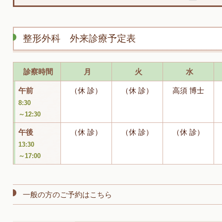
整形外科 外来診療予定表
診察時間
月
火
水
午前
（休 診）
（休 診）
高須 博士
8:30
～12:30
午後
（休 診）
（休 診）
（休 診）
13:30
～17:00
一般の方のご予約はこちら