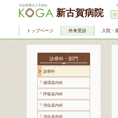
社会医療法人天神会
新古賀病院
小
トップページ
外来受診
入院・
診療科・部門
診療科
循環器内科
呼吸器内科
消化器内科
消化器外科