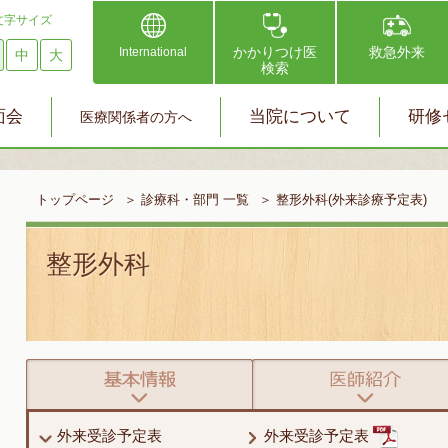
文字サイズ
かかりつけ医
救急外来
International
中
大
検索
面会
当院について
研修
医療関係者の方へ
トップページ
＞
診療科・部門 一覧
＞
整形外科(外来診療予定表)
整形外科
外来受診予定表
外来受診予定表