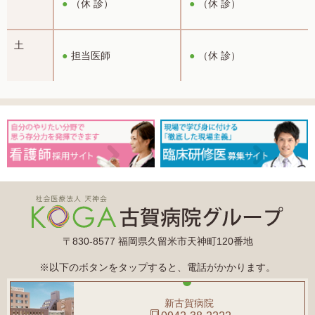
（休 診）
（休 診）
土
担当医師
（休 診）
〒830-8577 福岡県久留米市天神町120番地
※以下のボタンをタップすると、電話がかかります。
新古賀病院