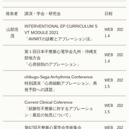
発表者
講演・学会・研究会
日程
INTERVENTIONAL EP CURRICULUM S
山部浩
WEB 202
VT MODULE 2021
茂
1.4
「AVNRTの診断とアブレーション法」
第１回日本不整脈心電学会九州・沖縄支
WEB 202
部地方会
1.4
「心房頻拍のアブレーション」
chikugo-Saga Arrhythmia Conference
WEB 202
特別講演「心房細動アブレーション、再
1.5
発予防への課題」
Current Clinical Coference
WEB 202
「頻脈性不整脈に対するアブレーショ
1.5
ン：最近の知見について」
第67回不整脈心電学会学術集会
WEB 202