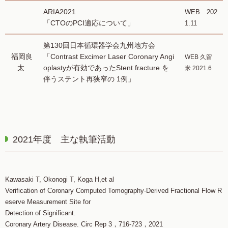
ARIA2021
WEB 202
「CTOのPCI適応について」
1.11
第130回日本循環器学会九州地方会
福岡良
「Contrast Excimer Laser Coronary Angi
WEB 久留
太
oplastyが有効であったStent fracture を
米 2021.6
伴うステント再狭窄の 1例」
2021年度 主な執筆活動
Kawasaki T, Okonogi T, Koga H,et al
Verification of Coronary Computed Tomography-Derived Fractional Flow R
eserve Measurement Site for
Detection of Significant.
Coronary Artery Disease. Circ Rep 3，716-723，2021