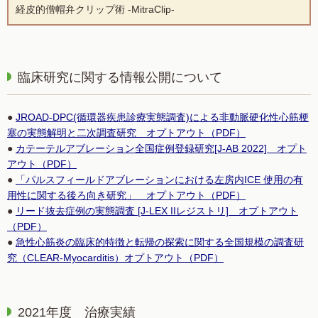
経皮的僧帽弁クリップ術 -MitraClip-
臨床研究に関する情報公開について
●
JROAD-DPC(循環器疾患診療実態調査)による非動脈硬化性心筋梗
塞の実態解明と二次調査研究 オプトアウト（PDF）
●
カテーテルアブレーション全国症例登録研究[J-AB 2022] オプト
アウト（PDF）
●
「パルスフィールドアブレーションにおける左房内ICE 使⽤の有
⽤性に関する後ろ向き研究」 オプトアウト（PDF）
●
リード抜去症例の実態調査 [J-LEX IIレジストリ] オプトアウト
（PDF）
●
急性心筋炎の臨床的特徴と転帰の探索に関する全国規模の調査研
究（CLEAR-Myocarditis）オプトアウト（PDF）
2021年度 治療実績