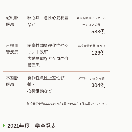
冠動脈
狭心症・急性心筋梗塞
経皮冠動脈インターベ
疾患
など
ーション治療
583例
末梢血
閉塞性動脈硬化症やシ
末梢血管治療（EVT)
管疾患
ャント狭窄・
126例
大動脈瘤など全身の血
管疾患
不整脈
発作性急性上室性頻
アブレーション治療
疾患
拍・
304例
心房細動など
※各治療症例数は2021年4月1日〜2022年3月31日のものです。
2021年度 学会発表