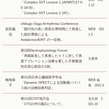
「Complex SVT Lecture 1 (AVNRT)17:0
1.12
0-18:00」
「Complex SVT Lecture 2 (AT)」
chikugo-Saga Arrhythmia Conference
折田義
「順行性の長い房室伝導時間にて再発し
WEB 202
也
た副伝導路による
1.5
AntidormicAVRT の一症例」
第2回Electrophysiology Forum
「周期延長して再発したＶＴに対して再
久留米
度アブレーション治療を要した不整脈源
性右室心筋症の1例」
第31回日本心臓核医学学会
梅地恭
WEB 福
「Dynamic SPECTによる冠動脈バイパ
子
島 2021.6
ス術の治療効果判定」
第31回CVIT地方会
北九州 2
「CTOのPCI適応について」
021.10