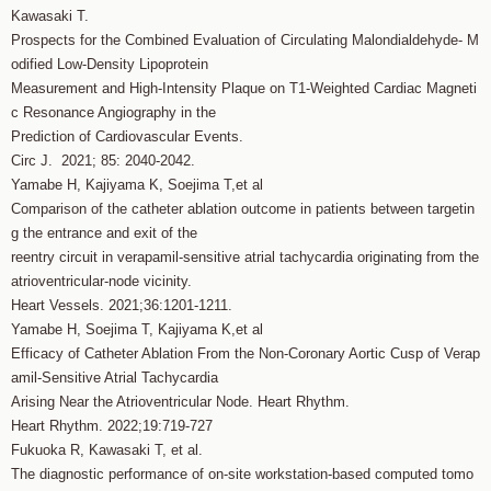
Kawasaki T.
Prospects for the Combined Evaluation of Circulating Malondialdehyde- M
odified Low-Density Lipoprotein
Measurement and High-Intensity Plaque on T1-Weighted Cardiac Magneti
c Resonance Angiography in the
Prediction of Cardiovascular Events.
Circ J. 2021; 85: 2040-2042.
Yamabe H, Kajiyama K, Soejima T,et al
Comparison of the catheter ablation outcome in patients between targetin
g the entrance and exit of the
reentry circuit in verapamil-sensitive atrial tachycardia originating from the
atrioventricular-node vicinity.
Heart Vessels. 2021;36:1201-1211.
Yamabe H, Soejima T, Kajiyama K,et al
Efficacy of Catheter Ablation From the Non-Coronary Aortic Cusp of Verap
amil-Sensitive Atrial Tachycardia
Arising Near the Atrioventricular Node. Heart Rhythm.
Heart Rhythm. 2022;19:719-727
Fukuoka R, Kawasaki T, et al.
The diagnostic performance of on-site workstation-based computed tomo